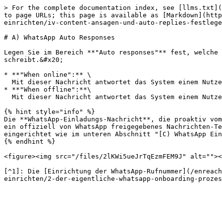
> For the complete documentation index, see [llms.txt](
to page URLs; this page is available as [Markdown](http
einrichten/iv-content-ansagen-und-auto-replies-festlege
# A) WhatsApp Auto Responses

Legen Sie im Bereich **"Auto responses"** fest, welche 
schreibt.&#x20;

* **"When online":** \

  Mit dieser Nachricht antwortet das System einem Nutzer, der eine WhatsApp Nachricht während der Öffnungszeiten geschickt hat.&#x20;

* **"When offline":**\

  Mit dieser Nachricht antwortet das System einem Nutzer, der eine WhatsApp Nachricht außerhalb der Öffnungszeiten geschickt hat.&#x20;

{% hint style="info" %}

Die **WhatsApp-Einladungs-Nachricht**, die proaktiv vom
ein offiziell von WhatsApp freigegebenes Nachrichten-Te
eingerichtet wie im unteren Abschnitt "[C) WhatsApp Ein
{% endhint %}

<figure><img src="/files/2lKWi5ueJrTqEzmFEM9J" alt=""><
[^1]: Die [Einrichtung der WhatsApp-Rufnummer](/enreach